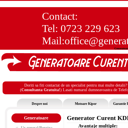
Contact:
Tel:
0723 229 623
Mail:
office@genera
Generatoar
Doriti sa fiti contactat de un specialist pentru mai multe detalii?
(
Consultanta Gratuita!
) Lasati numarul dumneavoastra de Telef
Despre noi
Motoare Kipor
Garantie 
Generator Curent KD
Generatoare
Avantaje multiple:
Uz general/Benzina