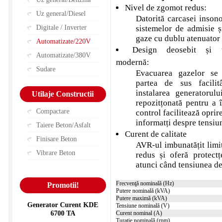
Nivel de zgomot redus:
Uz general/Diesel
Datorită carcasei insono
Digitale / Inverter
sistemelor de admisie ș
gaze cu dublu atenuator
Automatizate/220V
Design deosebit și t
Automatizate/380V
modernă:
Sudare
Evacuarea gazelor se 
partea de sus facilit
instalarea generatorul
Utilaje Constructii
repozitțonată pentru a 
Compactare
control facilitează oprir
informatți despre tensiu
Taiere Beton/Asfalt
Curent de calitate
Finisare Beton
AVR-ul imbunatățit limit
Vibrare Beton
redus și oferă protect
atunci când tensiunea de
Frecvenţă nominală (Hz)
Promotii!
Putere nominală (kVA)
Putere maximă (kVA)
Generator Curent KDE
Tensiune nominală (V)
6700 TA
Curent nominal (A)
Turaţie nominală (rpm)