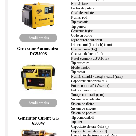
Număr faze
Factor de putere
Grad de izolaţie
Număr poli
Tip excitaţie
Tip panou
Conector ieşire
Cutie cu borne
detalii produs
Ieşire curent continuu
Dimensiuni (L x l x h) (mm)
Generator Automatizat
Greutate netă (kg)
DG5500S
Greutate de lucru (kg)
Nivel zgomot (dB(A)/7m)
Tip structură
Model motor
Tip motor
Număr cilindri / alezaj x cursă (mm)
Capacitate cilindrică (ml)
Putere nominală (kW/rpm)
Rata de compresie
Turaţie nominală (rpm)
Sistem de combustie
detalii produs
Sistem de răcire
Sistem de ungere
Sistem de pornire
Tip combustibil
Generator Curent GG
Tip ulei
6300W
Capacitate sistem răcire (l)
Capacitate baie de ulei (l)
Capacitate electromotor (V/kW)