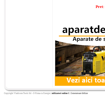
Pret
:
Copyright Vladicom Tools Srl - O Firma cu Energie |
utilizatori online 1
|
Generatoare Ieftine