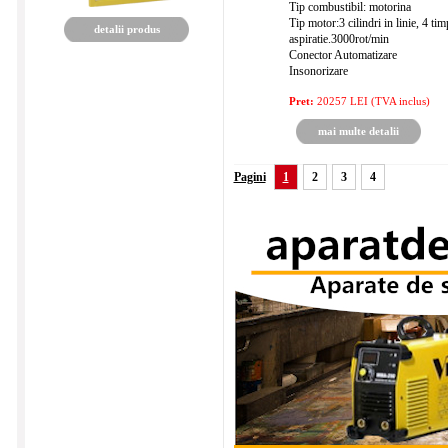
Tip combustibil: motorina
Tip motor:3 cilindri in linie, 4 tim
detalii produs
aspiratie.3000rot/min
Conector Automatizare
Insonorizare
Pret:
20257 LEI (TVA inclus)
mai multe detalii
Pagini
1
2
3
4