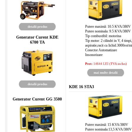
Putere maximă: 10.5 KVA/380V
detalii produs
Putere nominala: 9.5 KVA/380V
Tip combustibil: motorina
Generator Curent KDE
Tip motor: 2 cilindri in V, 4 timpi,
6700 TA
aspiratie,racit cu lichid.3000rot/m
Conector Automatizare
Insonorizare
Pret:
14644 LEI (TVA inclus)
mai multe detalii
detalii produs
KDE 16 STA3
Generator Curent GG 3500
Putere maximă: 15 KVA/380V
Putere nominala:13,5 KVA/380V