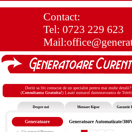
Contact:
Tel:
0723 229 623
Mail:
office@genera
Doriti sa fiti contactat de un specialist pentru mai multe detalii?
(
Consultanta Gratuita!
) Lasati numarul dumneavoastra de Telef
Despre noi
Motoare Kipor
Garantie 
Generatoare
Generatoare Automatizate/380
Uz general/Benzina