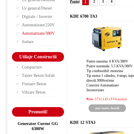
Pagini
1
2
3
4
Uz general/Diesel
KDE 6700 TA3
Digitale / Inverter
Automatizate/220V
Automatizate/380V
Sudare
Utilaje Constructii
Putere maxima: 6 KVA/380V
Putere nominala: 5.5 KVA/380V
Compactare
Tip combustibil: motorina
Taiere Beton/Asfalt
Tip motor:1 cilindru, 4 timpi, inje
directă.3000rot/min
Finisare Beton
Conector Automatizare
Insonorizare
Vibrare Beton
Pret:
5751 LEI (TVA inclus)
mai multe detalii
Promotii!
KDE 12 STA3
Generator Curent GG
6300W